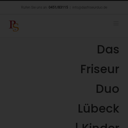
Zum
Rufen Sie uns an:
0451/83115
|
info@dasfriseurduo.de
Inhalt
springen
Das
Friseur
Duo
Lübeck