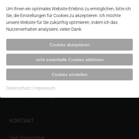
Um Ihnen ein optimales Website-Erlebnis zu ermöglichen, bitte ich
Sie, die Einstellungen für Cookies zu akzeptieren. Ich möchte
unsere Website für Sie zukünftig optimieren, indem ich das
Nutzerverhalten analysiere, vielen Dank.
NÜTZLICHE LINKS
Cookies akzeptieren
Kontakt
nicht essentielle Cookies ablehnen
Impressum
Datenschutzerklärung
Cookies einstellen
Wichtige Kundeninformationen nach Art. 13 DSGVO
Datenschutz
|
Impressum
Cookie Einstellungen
KONTAKT
Das Friseurduo