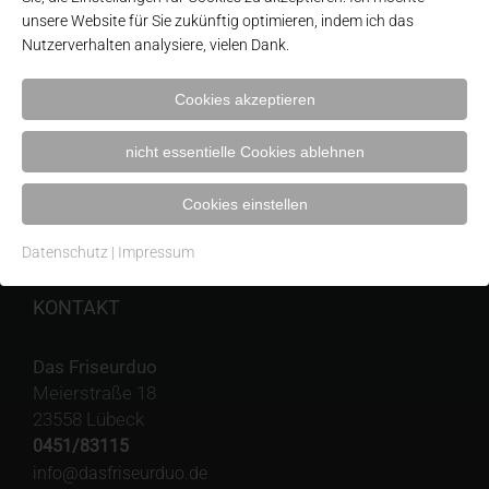
unsere Website für Sie zukünftig optimieren, indem ich das
Nutzerverhalten analysiere, vielen Dank.
Kontakt
Impressum
Cookies akzeptieren
Datenschutzerklärung
nicht essentielle Cookies ablehnen
Wichtige Kundeninformationen nach Art. 13 DSGVO
Cookies einstellen
Cookie Einstellungen
Datenschutz
|
Impressum
KONTAKT
Das Friseurduo
Meierstraße 18
23558 Lübeck
0451/83115
info@dasfriseurduo.de